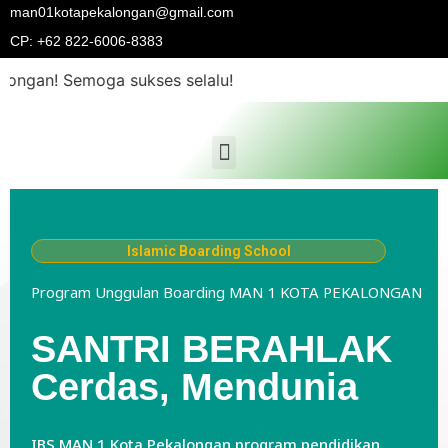
man01kotapekalongan@gmail.com
CP: +62 822-6006-8383
ngan! Semoga sukses selalu!
Islamic Boarding School
Program Unggulan Boarding MAN 1 KOTA PEKALONGAN
SANTRI BERAHLAK
Cerdas, Mendunia
IBS MAN 1 Kota Pekalongan program pendidikan