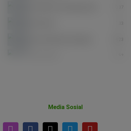
13:37
Profil MAN 1 Kota Pekalongan 2025
1:33
Profil Alumni
04:23
Inovasi Pelayanan Perpustakaan
21:52
Drama Kolosal
5:30
Kunjungan Kakanwil 2025
Media Sosial