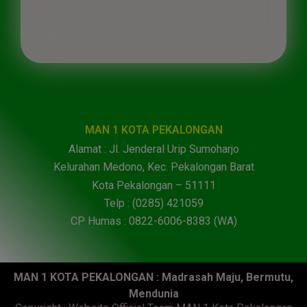
MAN 1 KOTA PEKALONGAN
Alamat : Jl. Jenderal Urip Sumoharjo
Kelurahan Medono, Kec. Pekalongan Barat
Kota Pekalongan – 51111
Telp : (0285) 421059
CP Humas : 0822-6006-8383 (WA)
MAN 1 KOTA PEKALONGAN : Madrasah Maju, Bermutu,
Mendunia